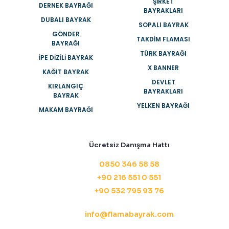
ŞIRKET
DERNEK BAYRAĞI
BAYRAKLARI
DUBALI BAYRAK
SOPALI BAYRAK
GÖNDER
TAKDIM FLAMASI
BAYRAĞI
TÜRK BAYRAĞI
İPE DIZILI BAYRAK
X BANNER
KAĞIT BAYRAK
DEVLET
KIRLANGIÇ
BAYRAKLARI
BAYRAK
YELKEN BAYRAĞI
MAKAM BAYRAĞI
Ücretsiz Danışma Hattı
0850 346 58 58
+90 216 551 0 551
+90 532 795 93 76
info@flamabayrak.com