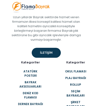
Uzun yıllardır Bayrak sektörde hizmet veren
firmamızın ilkesi konsept kalitesi hizmet olan
kaliteli hizmetini ayrıcalıklı konseptiyle
birleştirmeyi başaran firmamız Bayrakçılık
sektörüne bu gibi ayrıcalık işlevleriyle damga
vurmayı başarmıştır.
İLETİŞİM
Kategoriler
Kategoriler
ATATÜRK
OKUL FLAMASI
POSTERI
PLAJ BAYRAĞI
BAYRAK
ROLLUP
AKSESUARLARI
SEÇIM
DENIZ KOD
BAYRAKLARI
FLAMASI
ŞIRKET
DERNEK BAYRAĞI