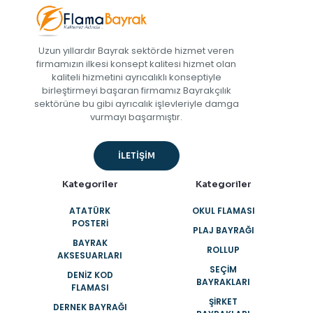
Uzun yıllardır Bayrak sektörde hizmet veren
firmamızın ilkesi konsept kalitesi hizmet olan
kaliteli hizmetini ayrıcalıklı konseptiyle
birleştirmeyi başaran firmamız Bayrakçılık
sektörüne bu gibi ayrıcalık işlevleriyle damga
vurmayı başarmıştır.
İLETİŞİM
Kategoriler
Kategoriler
ATATÜRK
OKUL FLAMASI
POSTERI
PLAJ BAYRAĞI
BAYRAK
ROLLUP
AKSESUARLARI
SEÇIM
DENIZ KOD
BAYRAKLARI
FLAMASI
ŞIRKET
DERNEK BAYRAĞI