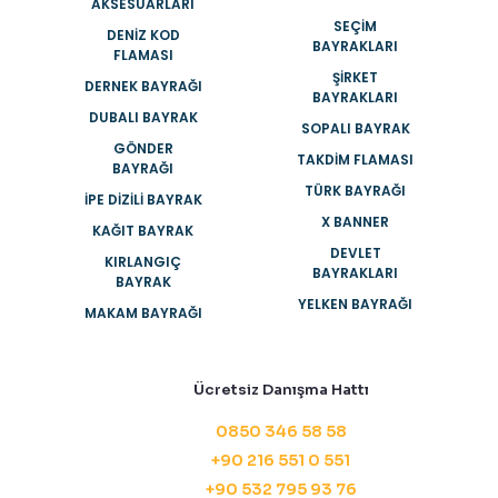
AKSESUARLARI
SEÇIM
DENIZ KOD
BAYRAKLARI
FLAMASI
ŞIRKET
DERNEK BAYRAĞI
BAYRAKLARI
DUBALI BAYRAK
SOPALI BAYRAK
GÖNDER
TAKDIM FLAMASI
BAYRAĞI
TÜRK BAYRAĞI
İPE DIZILI BAYRAK
X BANNER
KAĞIT BAYRAK
DEVLET
KIRLANGIÇ
BAYRAKLARI
BAYRAK
YELKEN BAYRAĞI
MAKAM BAYRAĞI
Ücretsiz Danışma Hattı
0850 346 58 58
+90 216 551 0 551
+90 532 795 93 76