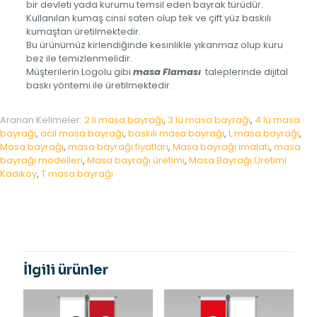
bir devleti yada kurumu temsil eden bayrak türüdür.
Kullanılan kumaş cinsi saten olup tek ve çift yüz baskılı
kumaştan üretilmektedir.
Bu ürünümüz kirlendiğinde kesinlikle yıkanmaz olup kuru
bez ile temizlenmelidir.
Müşterilerin Logolu gibi
masa Flaması
taleplerinde dijital
baskı yöntemi ile üretilmektedir.
Aranan Kelimeler:
2 li masa bayrağı
,
3 lü masa bayrağı
,
4 lü masa
bayrağı
,
acil masa bayrağı
,
baskılı masa bayrağı
,
L masa bayrağı
,
Masa bayrağı
,
masa bayrağı fiyatları
,
Masa bayrağı imalatı
,
masa
bayrağı modelleri
,
Masa bayrağı üretimi
,
Masa Bayrağı Üretimi
Kadıköy
,
T masa bayrağı
İlgili ürünler